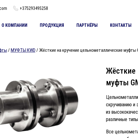
.com
+375293495258
О КОМПАНИИ
ПРОДУКЦИЯ
ПАРТНЁРЫ
КОНТАКТЫ
фты
/
МУФТЫ KWD
/ Жёсткие на кручение цельнометаллические муфты
Жёсткие 
муфты G
Цельнометалли
скручиванию и 
из высококачес
различные типы
Все цельномет