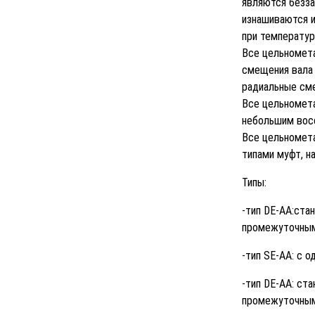
являются безза
изнашиваются и
при температур
Все цельномет
смещения вала 
радиальные сме
Все цельномета
небольшим вос
Все цельномет
типами муфт, н
Типы:
-тип DE-AA:ста
промежуточным
-тип SE-AA: с 
-тип DE-AA: ст
промежуточным