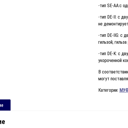
-тип SE-AA:с о
-тип DE-II: с д
не демонтирует
-тип DE-IIG: с
гильзой, гильз
-тип DE-K: с д
укороченной ко
В соответствии
могут поставля
Категории:
МУФ
ие
ие