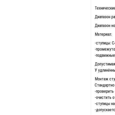
Технические
Диапазон ра
Диапазон но
Материал:
-cтупицы: C4
-промежуточ
-подвижные 
Допустимая
У удлинённ
Монтаж сту
Стандартно
-проверить
-очистить о
-ступицы н
-допускаетс