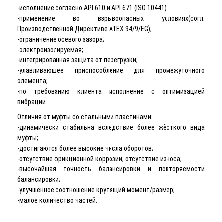
-исполнение согласно API 610 и API 671 (ISO 10441);
-применение во взрывоопасных условиях(согл.
Производственной Директиве ATEX 94/9/EG);
-ограничение осевого зазора;
-электроизолируемая;
-интегрированная защита от перегрузки;
-улавливающее приспособление для промежуточного
элемента;
-по требованию клиента исполнение с оптимизацией
вибрации.
Отличия от муфты со стальными пластинами:
-динамически стабильна вследствие более жёсткого вида
муфты;
-достигаются более высокие числа оборотов;
-отсутствие фрикционной коррозии, отсутствие износа;
-высочайшая точность балансировки и повторяемости
балансировки;
-улучшенное соотношение крутящий момент/размер;
-малое количество частей.